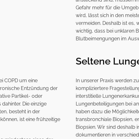
Gefahr mehr für die Umgebu
wird, lässt sich in den meis
vermeiden. Deshalb ist es,
wichtig, dass bei unklaren
Blutbeimengungen im Auswu
Seltene Lung
bei COPD um eine
In unserer Praxis werden 
chronische Entzündung der
kompliziertere Fragestellu
tive Partikel- oder
interstitielle Lungenerkank
dahinter. Die einzige
Lungenbeteiligungen bei a
en, besteht in der
haben dazu die Möglichkeit
önnen, ist eine frühzeitige
transbronchiale Biopsien, e
Biopsien. Wir sind deshalb 
dokumentieren in verschied