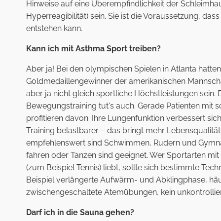
Hinweise auf eine Überempfindlichkeit der Schleimhau
Hyperreagibilität) sein. Sie ist die Voraussetzung, da
entstehen kann.
Kann ich mit Asthma Sport treiben?
Aber ja! Bei den olympischen Spielen in Atlanta hatten
Goldmedaillengewinner der amerikanischen Mannsch
aber ja nicht gleich sportliche Höchstleistungen sein. 
Bewegungstraining tut's auch. Gerade Patienten mit
profitieren davon. Ihre Lungenfunktion verbessert si
Training belastbarer – das bringt mehr Lebensqualitä
empfehlenswert sind Schwimmen, Rudern und Gymnas
fahren oder Tanzen sind geeignet. Wer Sportarten mit 
(zum Beispiel Tennis) liebt, sollte sich bestimmte T
Beispiel verlängerte Aufwärm- und Abklingphase, hä
zwischengeschaltete Atemübungen, kein unkontrollie
Darf ich in die Sauna gehen?