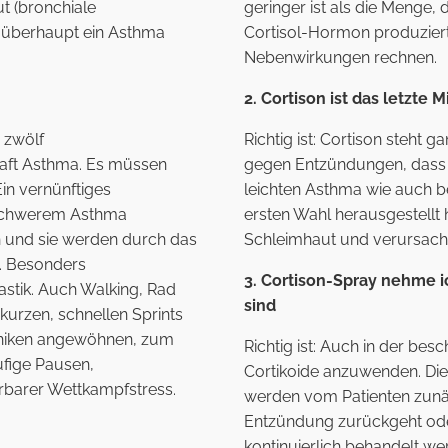
t (bronchiale
geringer ist als die Menge,
ss überhaupt ein Asthma
Cortisol-Hormon produziert
Nebenwirkungen rechnen.
2. Cortison ist das letzte 
 zwölf
Richtig ist: Cortison steht 
aft Asthma. Es müssen
gegen Entzündungen, dass s
Ein vernünftiges
leichten Asthma wie auch be
 schwerem Asthma
ersten Wahl herausgestellt ha
ch und sie werden durch das
Schleimhaut und verursacht
t. Besonders
3. Cortison-Spray nehme 
tik. Auch Walking, Rad
sind
kurzen, schnellen Sprints
echniken angewöhnen, zum
Richtig ist: Auch in der besc
ufige Pausen,
Cortikoide anzuwenden. Di
rbarer Wettkampfstress.
werden vom Patienten zunä
Entzündung zurückgeht ode
kontinuierlich behandelt we