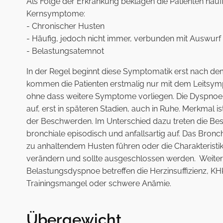
Als Folge der Erkrankung beklagen die Patienten häuf
Kernsymptome:
- Chronischer Husten
- Häufig, jedoch nicht immer, verbunden mit Auswurf
- Belastungsatemnot
In der Regel beginnt diese Symptomatik erst nach dem 
kommen die Patienten erstmalig nur mit dem Leitsy
ohne dass weitere Symptome vorliegen. Die Dyspnoe t
auf, erst in späteren Stadien, auch in Ruhe. Merkmal ist
der Beschwerden. Im Unterschied dazu treten die B
bronchiale episodisch und anfallsartig auf. Das Bronc
zu anhaltendem Husten führen oder die Charakteristi
verändern und sollte ausgeschlossen werden. Weitere
Belastungsdyspnoe betreffen die Herzinsuffizienz, KH
Trainingsmangel oder schwere Anämie.
Übergewicht