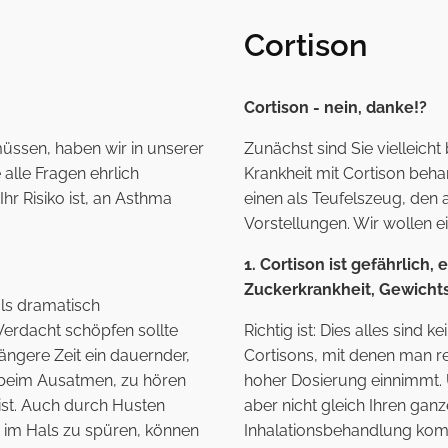
Cortison
Cortison - nein, danke!?
üssen, haben wir in unserer
Zunächst sind Sie vielleicht
alle Fragen ehrlich
Krankheit mit Cortison beh
hr Risiko ist, an Asthma
einen als Teufelszeug, den a
Vorstellungen. Wir wollen e
1. Cortison ist gefährlich
Zuckerkrankheit, Gewich
 als dramatisch
erdacht schöpfen sollte
Richtig ist: Dies alles sin
gere Zeit ein dauernder,
Cortisons, mit denen man r
 beim Ausatmen, zu hören
hoher Dosierung einnimmt
 ist. Auch durch Husten
aber nicht gleich Ihren ga
" im Hals zu spüren, können
Inhalationsbehandlung komm