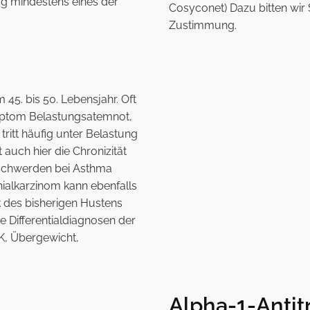
ig mindestens eines der
Cosyconet) Dazu bitten wir 
Zustimmung.
45. bis 50. Lebensjahr. Oft
mptom Belastungsatemnot,
ritt häufig unter Belastung
 auch hier die Chronizität
eschwerden bei Asthma
hialkarzinom kann ebenfalls
k des bisherigen Hustens
 Differentialdiagnosen der
K, Übergewicht,
Alpha-1-Anti