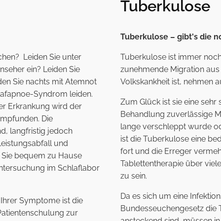
Tuberkulose
Tuberkulose – gibt's die 
chen? Leiden Sie unter
Tuberkulose ist immer noch
nseher ein? Leiden Sie
zunehmende Migration aus 
den Sie nachts mit Atemnot
Volkskankheit ist, nehmen a
hlafapnoe-Syndrom leiden.
Zum Glück ist sie eine sehr
ser Erkrankung wird der
Behandlung zuverlässige M
 empfunden. Die
lange verschleppt wurde od
d, langfristig jedoch
ist die Tuberkulose eine bed
eistungsabfall und
fort und die Erreger vermeh
ie Sie bequem zu Hause
Tablettentherapie über vie
ntersuchung im Schlaflabor
zu sein.
Da es sich um eine Infektio
 Ihrer Symptome ist die
Bundesseuchengesetz die Tub
Patientenschulung
zur
ansteckend sind, müssen in